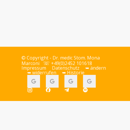
© Copyright - Dr.
medic Stom.
Mona
☏
Marconi
+49(0)2452 101618
Impressum
Datenschutz
➥ ändern
➥ widerrufen
➥ Historie
j
b
f
u