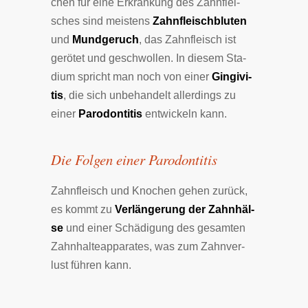
chen für eine Er­kran­kung des Zahn­flei­
sches sind mei­stens
Zahn­fleisch­blu­ten
und
Mund­ge­ruch
, das Zahn­fleisch ist
gerötet und ge­schwol­len. In die­sem Sta­
dium spricht man noch von einer
Gin­gi­vi­
tis
, die sich un­be­han­delt al­ler­dings zu
einer
Pa­ro­don­ti­tis
ent­wickeln kann.
Die Fol­gen einer Parodontitis
Zahn­fleisch und Kno­chen ge­hen zu­rück,
es kommt zu
Ver­län­ge­rung der Zahn­häl­
se
und einer Schä­di­gung des ge­sam­ten
Zahn­hal­te­ap­pa­ra­tes, was zum Zahn­ver­
lust füh­ren kann.