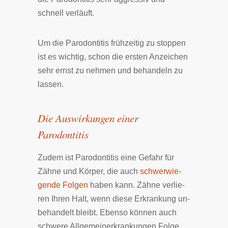
schnell ver­läuft.
Um die Pa­ro­don­ti­tis früh­zei­tig zu stoppen
ist es wich­tig, schon die er­sten An­zei­chen
sehr ernst zu neh­men und be­han­deln zu
las­sen.
Die Auswirkungen einer
Parodontitis
Zu­dem ist Pa­ro­don­ti­tis eine Ge­fahr für
Zäh­ne und Kör­per, die auch
schwer­wie­
gen­de Fol­gen
ha­ben kann. Zäh­ne ver­lie­
ren Ih­ren Halt, wenn die­se Er­kran­kung un­
be­hand­elt bleibt. Eben­so kön­nen auch
schwe­re All­ge­mein­er­kran­kun­gen Fol­ge