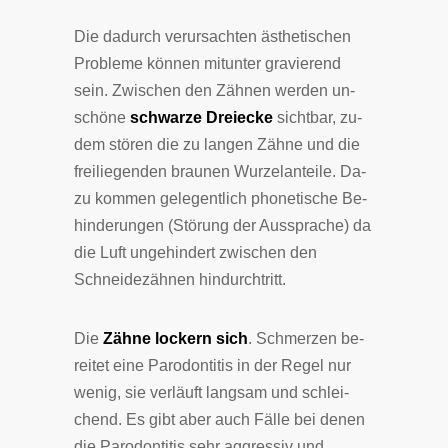
Die da­durch ver­ur­sach­ten äs­the­ti­schen
Pro­ble­me kön­nen mi­tun­ter gra­vie­rend
sein. Zwi­schen den Zäh­nen wer­den un­
schö­ne
schwar­ze Drei­ecke
sicht­bar, zu­
dem stö­ren die zu lan­gen Zäh­ne und die
frei­lie­gen­den brau­nen Wur­zel­an­tei­le. Da­
zu kom­men ge­le­gent­lich phone­ti­sche Be­
hin­de­run­gen (Stö­rung der Aus­spra­che) da
die Luft un­ge­hin­dert zwi­schen den
Schnei­de­zäh­nen hin­durch­tritt.
Die
Zäh­ne lockern sich
. Schmer­zen be­
rei­tet eine Pa­ro­don­ti­tis in der Re­gel nur
we­nig, sie ver­läuft lang­sam und schlei­
chend. Es gibt aber auch Fäl­le bei de­nen
die Pa­ro­don­ti­tis sehr ag­gres­siv und