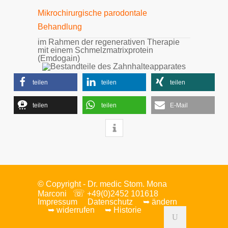
Mikrochirurgische parodontale
Behandlung
im Rahmen der regenerativen Therapie
mit einem Schmelzmatrixprotein
(Emdogain)
teilen
teilen
teilen
teilen
teilen
E-Mail
© Copyright - Dr.
medic Stom.
Mona
☏
Marconi
+49(0)2452 101618
Impressum
Datenschutz
➥ ändern
➥ widerrufen
➥ Historie