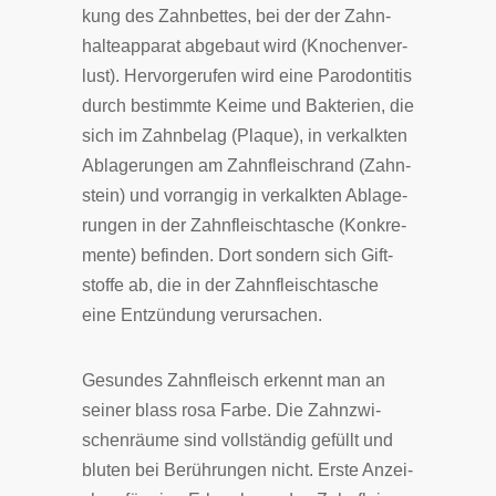
kung des Zahn­bet­tes, bei der der Zahn­
hal­te­ap­pa­rat ab­ge­baut wird (Kno­chen­ver­
lust). Her­vor­ge­ru­fen wird eine Pa­ro­don­ti­tis
durch be­stimm­te Kei­me und Bak­te­rien, die
sich im Zahn­be­lag (Pla­que), in ver­kalk­ten
Ab­la­ge­run­gen am Zahn­fleisch­rand (Zahn­
stein) und vor­ran­gig in ver­kalk­ten Ab­la­ge­
run­gen in der Zahn­fleisch­ta­sche (Kon­kre­
men­te) be­fin­den. Dort son­dern sich Gift­
stof­fe ab, die in der Zahn­fleisch­ta­sche
eine Ent­zün­dung ver­­ur­sa­chen.
Ge­sun­des Zahn­fleisch er­kennt man an
sei­ner blass ro­sa Far­be. Die Zahn­zwi­
schen­räu­me sind voll­stän­dig ge­füllt und
blu­ten bei Be­rüh­run­gen nicht. Er­ste An­zei­