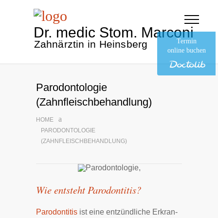
Dr. medic Stom. Marconi
Termin
Zahnärztin in Heinsberg
online buchen
Parodontologie
(Zahnfleischbehandlung)
HOME
PARODONTOLOGIE
(ZAHNFLEISCHBEHANDLUNG)
Wie entsteht Parodontitis?
Pa­ro­don­ti­tis
ist eine ent­zünd­li­che Er­kran­