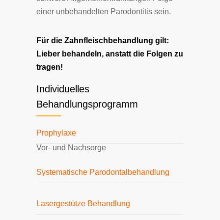
einer un­be­han­del­ten Pa­ro­don­ti­tis sein.
Für die Zahn­fleisch­be­hand­lung gilt:
Lie­ber be­han­deln, an­statt die Fol­gen zu
tra­gen!
Individuelles
Behandlungsprogramm
Prophylaxe
Vor- und Nachsorge
Systematische Parodontalbehandlung
Lasergestütze Behandlung