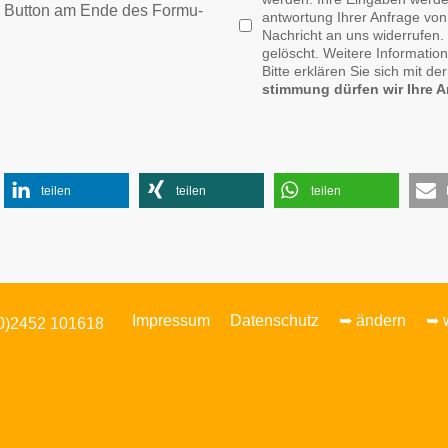
But­ton am En­de des For­mu­
ant­wor­tung Ih­rer An­fra­ge von
Nach­richt an uns wi­der­ru­fen
ge­löscht. Wei­te­re In­for­ma­ti
Bitte erklären Sie sich mit der 
stim­mung dür­fen wir Ih­re An
teilen
teilen
teilen
Impressum
Datenschutz
➥ ändern
➥ 
0)2452 101618