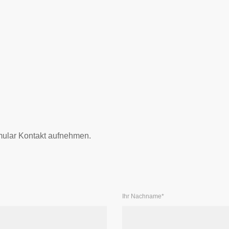
u­lar Kontakt auf­neh­men.
Ihr Nachname
*