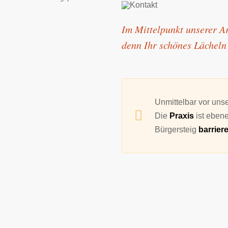
Im Mit­­tel­­punkt un­­se­­rer A
denn Ihr schö­­nes Lä­­cheln i
Unmittelbar vor uns
Die
Praxis
ist ebene
Bürgersteig
barriere