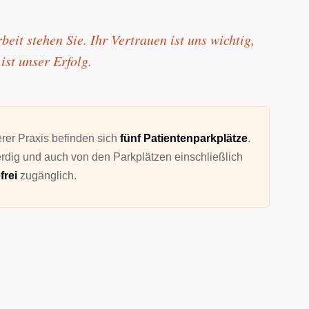
r­beit ste­­hen Sie. Ihr Ver­­trau­­en ist uns wich­­tig,
st un­­ser Er­­folg.
erer Praxis befinden sich
fünf Patientenparkplätze
.
rdig und auch von den Parkplätzen einschließlich
frei
zugänglich.