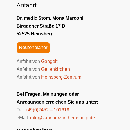
Anfahrt
Dr.
medic Stom.
Mona Marconi
Birgdener Straße 17 D
52525 Heinsberg
Routenplaner
Anfahrt von
Gangelt
Anfahrt von
Geilenkirchen
Anfahrt von
Heinsberg-Zentrum
Bei Fra­­gen, Mei­­nun­­gen oder
An­­re­­gun­­gen er­­rei­­chen Sie uns un­­ter:
Tel.
+49(0)2452 – 101618
eMail:
info@zahnaerztin-heinsberg.de