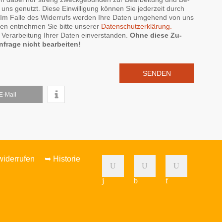
 uns ge­nutzt. Die­se Ein­wil­li­gung kön­nen Sie je­der­zeit durch
. Im Fal­le des Wi­der­rufs wer­den Ih­re Da­ten um­ge­hend von uns
o­nen ent­neh­men Sie bit­te un­se­rer
Da­ten­schutz­er­klä­rung.
Ver­ar­beit­ung Ihrer Da­ten ein­ver­stan­den.
Oh­ne die­se Zu­
­fra­ge nicht b­ear­bei­ten!
E-Mail
widerrufen
➥ Historie
j
b
f