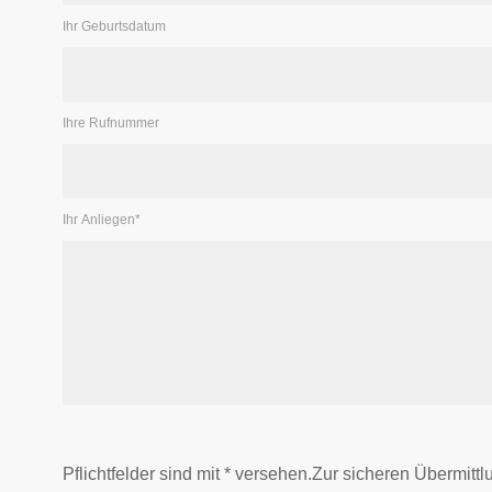
Ihr Geburtsdatum
Ihre Rufnummer
Ihr Anliegen
*
Pflichtfelder sind mit
*
versehen.Zur si­che­ren Über­mitt­lu