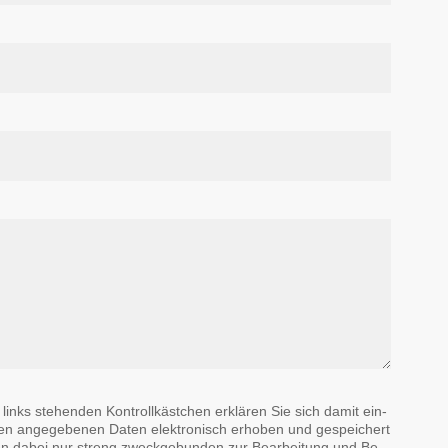
ks ste­hen­den Kon­troll­käst­chen er­klä­ren Sie sich da­mit ein­
en an­ge­ge­be­nen Da­ten elek­tro­nisch er­ho­ben und ge­spei­chert
en da­bei nur streng zweck­ge­bun­den zur Be­ar­bei­tung und Be­