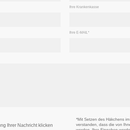
Ihre Krankenkasse
Ihre E-MAIL
*
*
Mit Setzen des Häkchens im lin
ver­stan­den, dass die von Ih­n
ng Ih­rer Nach­richt klicken
wer­den. Ih­re Ein­ga­ben wer­d