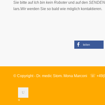
Sie bit­te auf
Ich bin kein Ro­bo­ter
und auf den
SENDEN
lars.Wir wer­den Sie so bald wie mög­lich kon­tak­tie­ren.
teilen
☏
© Copyright - Dr.
medic Stom.
Mona Marconi
+49(
u