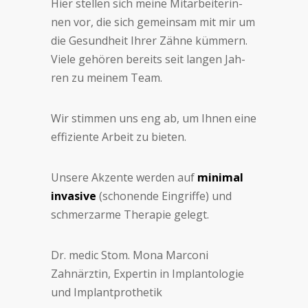
Hier stel­len sich mei­ne Mit­ar­bei­te­rin­
nen vor, die sich ge­mein­sam mit mir um
die Ge­sund­heit Ih­rer Zäh­ne küm­mern.
Vie­le ge­hö­ren be­reits seit lan­gen Jah­
ren zu mei­nem Team.
Wir stim­men uns eng ab, um Ih­nen eine
ef­fi­zien­te Ar­beit zu bie­ten.
Un­se­re Ak­zen­te wer­den auf
mi­ni­mal
in­va­si­ve
(scho­nen­de Ein­grif­fe) und
schmerz­ar­me The­ra­pie ge­legt.
Dr. medic Stom. Mona Marconi
Zahnärztin, Expertin in Implantologie
und Implantprothetik