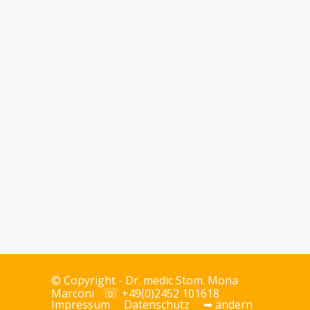
Thi Quy Duong
Auszubildende zur
Zahnmedizinischen
Fachangestellten
© Copyright - Dr.
medic Stom.
Mona
☏
Marconi
+49(0)2452 101618
Impressum
Datenschutz
➥ ändern