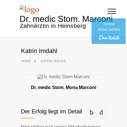
Dr. medic Stom. Marconi
Termin
Zahnärztin in Heinsberg
online buchen
Katrin Imdahl
HOME
KATRIN IMDAHL
Dr. medic Stom. Mona Marconi
Der Erfolg liegt im Detail
Hier stel­len sich mei­ne Mit­ar­bei­te­rin­nen