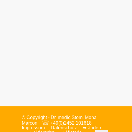
Thi Quy Duong
Auszubildende zur
Zahnmedizinischen
Fachangestellten
© Copyright - Dr.
medic Stom.
Mona
☏
Marconi
+49(0)2452 101618
Impressum
Datenschutz
➥ ändern