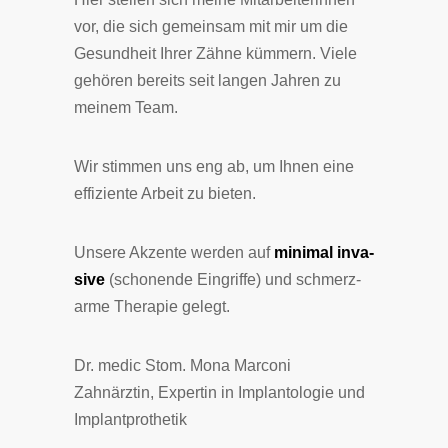
vor, die sich ge­mein­sam mit mir um die
Ge­sund­heit Ih­rer Zäh­ne küm­mern. Vie­le
ge­hö­ren be­reits seit lan­gen Jah­ren zu
mei­nem Team.
Wir stim­men uns eng ab, um Ih­nen eine
ef­fi­zien­te Ar­beit zu bie­ten.
Un­se­re Ak­zen­te wer­den auf
mi­ni­mal in­va­
si­ve
(scho­nen­de Ein­grif­fe) und schmerz­
ar­me The­ra­pie ge­legt.
Dr. medic Stom. Mona Marconi
Zahnärztin, Expertin in Implantologie und
Implantprothetik